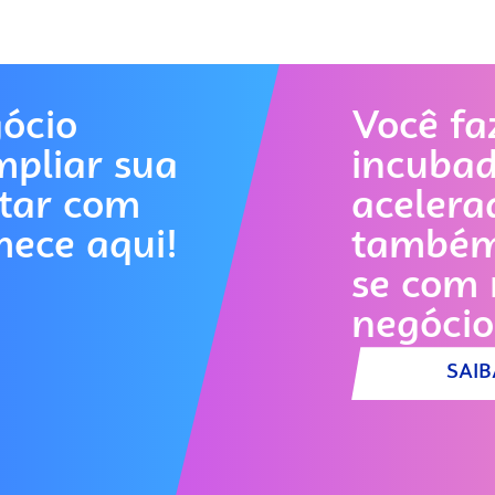
ócio
Você fa
mpliar sua
incuba
ctar com
acelera
mece aqui!
também 
se com 
negócio
SAIB