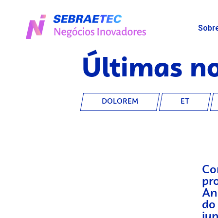
Sobr
Últimas no
DOLOREM
ET
Co
pr
An
do
ju