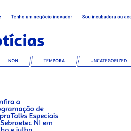
e
Tenho um negócio inovador
Sou incubadora ou ac
tícias
NON
TEMPORA
UNCATEGORIZED
nfira a
ogramação de
proTalks Especiais
 Sebraetec NI em
nho e julho