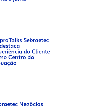
proTalks Sebraetec
 destaca
periência do Cliente
mo Centro da
ovação
braetec Negócios