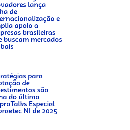
ovadores lança
cha de
ternacionalização e
plia apoio a
presas brasileiras
e buscam mercados
obais
tratégias para
ptação de
vestimentos são
ma do último
proTalks Especial
braetec NI de 2025