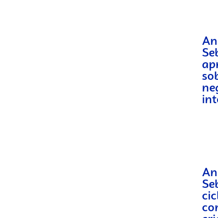
An
Se
ap
so
ne
int
An
Seb
ci
co