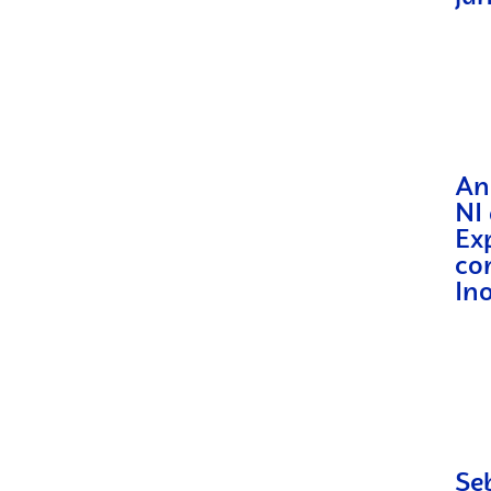
An
NI
Ex
co
In
Se