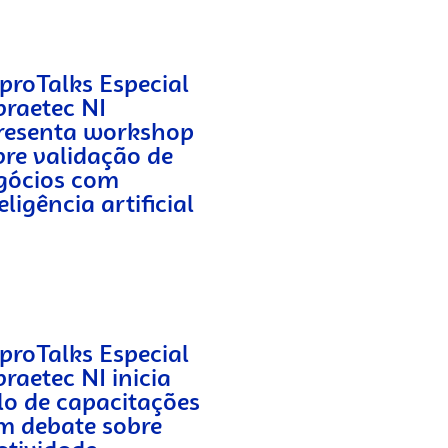
proTalks Especial
braetec NI
resenta workshop
bre validação de
gócios com
eligência artificial
proTalks Especial
raetec NI inicia
clo de capacitações
m debate sobre