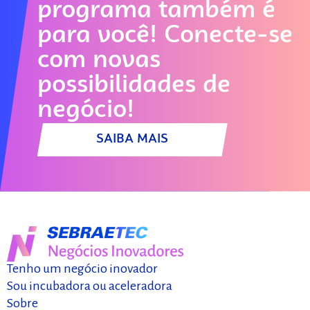
escala e se conectar
programa também é
com investidores?
para você! Conecte-se
Comece aqui!
com novas
possibilidades de
SAIBA MAIS
negócio!
SAIBA MAIS
Tenho um negócio inovador
Sou incubadora ou aceleradora
Sobre