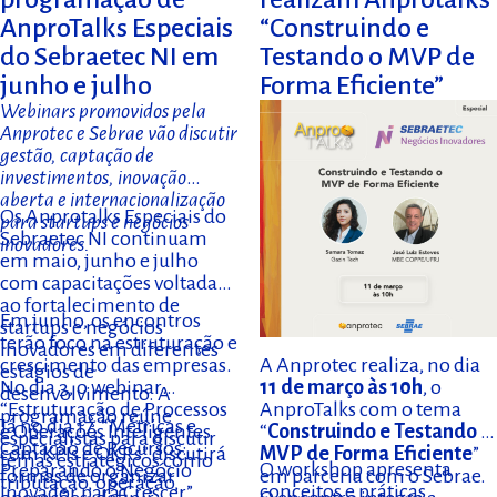
AnproTalks Especiais
“Construindo e
do Sebraetec NI em
Testando o MVP de
junho e julho
Forma Eficiente”
Webinars promovidos pela
Anprotec e Sebrae vão discutir
gestão, captação de
investimentos, inovação
aberta e internacionalização
Os Anprotalks Especiais do
para startups e negócios
Sebraetec NI continuam
inovadores.
em maio, junho e julho
com capacitações voltadas
ao fortalecimento de
Em junho, os encontros
startups e negócios
terão foco na estruturação e
inovadores em diferentes
A Anprotec realiza, no dia
crescimento das empresas.
estágios de
11 de março às 10h
, o
No dia 3, o webinar
desenvolvimento. A
AnproTalks com o tema
“Estruturação de Processos
programação reúne
Já no dia 17, “Métricas e
“
Construindo e Testando o
e Operações Inteligentes
especialistas para discutir
Captação de Recursos:
MVP de Forma Eficiente
”
com KPIs e OKRs” discutirá
temas estratégicos como
O workshop apresenta
Preparando o Negócio
em parceria com o Sebrae.
formas de organizar
tributação, operação,
conceitos e práticas
Inovador para Crescer”