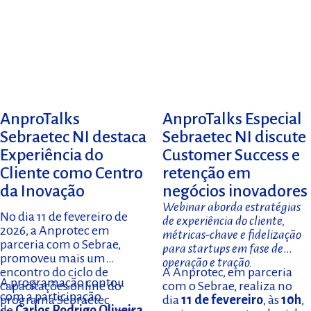
AnproTalks
AnproTalks Especial
Sebraetec NI destaca
Sebraetec NI discute
Experiência do
Customer Success e
Cliente como Centro
retenção em
da Inovação
negócios inovadores
Webinar aborda estratégias
No dia 11 de fevereiro de
de experiência do cliente,
2026, a Anprotec em
métricas-chave e fidelização
parceria com o Sebrae,
para startups em fase de
promoveu mais um
operação e tração.
encontro do ciclo de
A Anprotec, em parceria
A programação contou
capacitações online do
com o Sebrae, realiza no
com a participação
programa Sebraetec
dia
11 de fevereiro
, às
10h
,
de
Carlos Rodrigo Oliveira
,