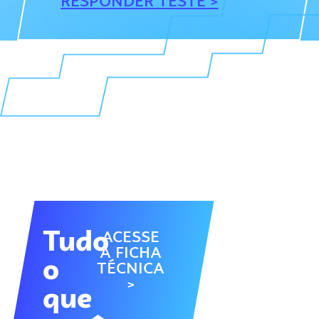
RESPONDER TESTE >
Tudo
ACESSE
A FICHA
o
TÉCNICA
>
que