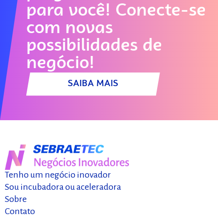
com investidores?
para você! Conecte-se
Comece aqui!
com novas
possibilidades de
SAIBA MAIS
negócio!
SAIBA MAIS
Tenho um negócio inovador
Sou incubadora ou aceleradora
Sobre
Contato