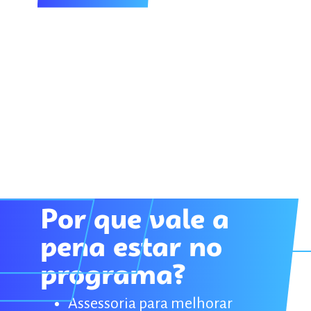
Por que vale a
pena estar no
Como o programa
programa?
transforma o
Assessoria para melhorar