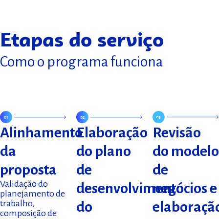
Etapas do serviço
Como o programa funciona
Revisão
Alinhamento
Elaboração
do modelo
da
do plano
de
proposta
de
Validação do
negócios e
desenvolvimento
planejamento de
trabalho,
elaboraçã
do
composição de