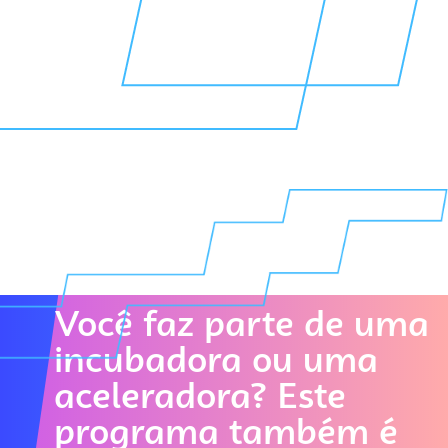
Você tem um
Você faz parte de uma
negócio inovador,
incubadora ou uma
quer ampliar sua
aceleradora? Este
escala e se conectar
programa também é