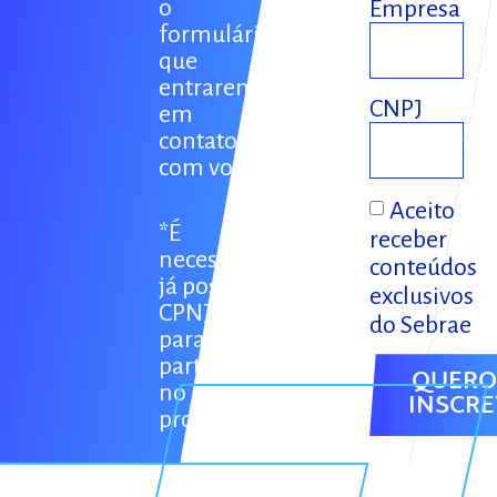
o
Empresa
formulário
que
entraremos
CNPJ
em
contato
com você.
Aceito
*É
receber
necessário
conteúdos
já possuir
exclusivos
CPNJ
do Sebrae
para a
participação
QUERO
no
INSCR
projeto.