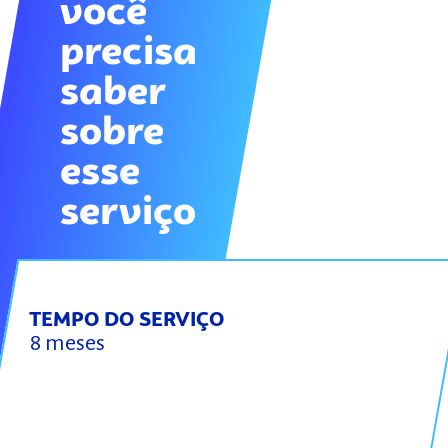
você
precisa
saber
sobre
esse
serviço
TEMPO DO SERVIÇO
8 meses