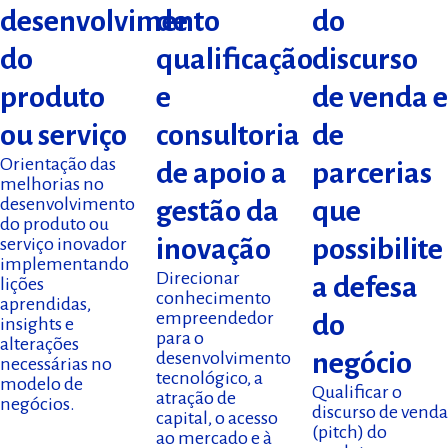
desenvolvimento
de
do
do
qualificação
discurso
produto
e
de venda e
ou serviço
consultoria
de
Orientação das
de apoio a
parcerias
melhorias no
desenvolvimento
gestão da
que
do produto ou
inovação
possibilite
serviço inovador
implementando
Direcionar
a defesa
lições
conhecimento
aprendidas,
empreendedor
do
insights e
para o
alterações
negócio
desenvolvimento
necessárias no
tecnológico, a
modelo de
Qualificar o
atração de
negócios.
discurso de venda
capital, o acesso
(pitch) do
ao mercado e à