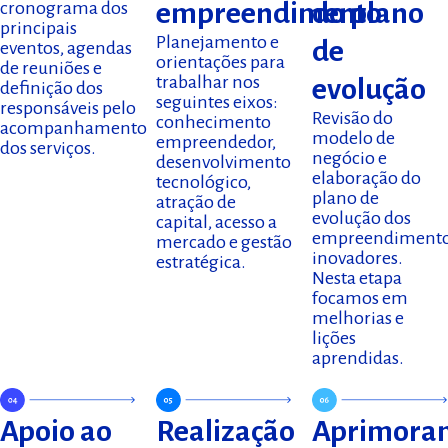
do plano
empreendimento
cronograma dos
principais
Planejamento e
de
eventos, agendas
orientações para
de reuniões e
trabalhar nos
evolução
definição dos
seguintes eixos:
responsáveis pelo
Revisão do
conhecimento
acompanhamento
modelo de
empreendedor,
dos serviços.
negócio e
desenvolvimento
elaboração do
tecnológico,
plano de
atração de
evolução dos
capital, acesso a
empreendiment
mercado e gestão
inovadores.
estratégica.
Nesta etapa
focamos em
melhorias e
lições
aprendidas.
Apoio ao
Realização
Aprimora