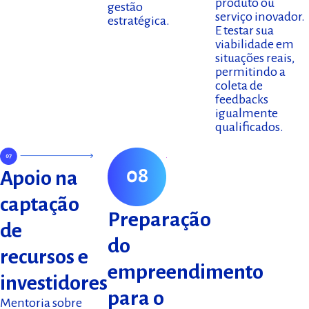
produto ou
gestão
serviço inovador.
estratégica.
E testar sua
viabilidade em
situações reais,
permitindo a
coleta de
feedbacks
igualmente
qualificados.
Apoio na
captação
Preparação
de
do
recursos e
empreendimento
investidores
para o
Mentoria sobre