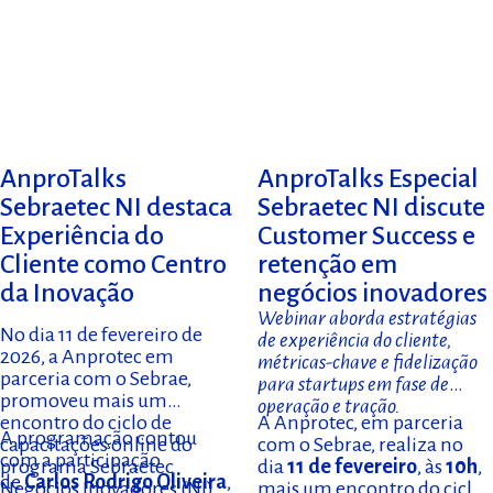
AnproTalks
AnproTalks Especial
Sebraetec NI destaca
Sebraetec NI discute
Experiência do
Customer Success e
Cliente como Centro
retenção em
da Inovação
negócios inovadores
Webinar aborda estratégias
No dia 11 de fevereiro de
de experiência do cliente,
2026, a Anprotec em
métricas-chave e fidelização
parceria com o Sebrae,
para startups em fase de
promoveu mais um
operação e tração.
encontro do ciclo de
A Anprotec, em parceria
A programação contou
capacitações online do
com o Sebrae, realiza no
com a participação
programa Sebraetec
dia
11 de fevereiro
, às
10h
,
de
Carlos Rodrigo Oliveira
,
Negócios Inovadores (NI).
mais um encontro do ciclo