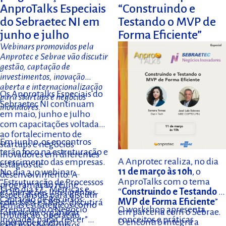
AnproTalks Especiais
“Construindo e
do Sebraetec NI em
Testando o MVP de
junho e julho
Forma Eficiente”
Webinars promovidos pela
Anprotec e Sebrae vão discutir
gestão, captação de
investimentos, inovação
aberta e internacionalização
Os Anprotalks Especiais do
para startups e negócios
Sebraetec NI continuam
inovadores.
em maio, junho e julho
com capacitações voltadas
ao fortalecimento de
Em junho, os encontros
startups e negócios
terão foco na estruturação e
inovadores em diferentes
A Anprotec realiza, no dia
crescimento das empresas.
estágios de
11 de março às 10h
, o
No dia 3, o webinar
desenvolvimento. A
AnproTalks com o tema
“Estruturação de Processos
programação reúne
Já no dia 17, “Métricas e
“
Construindo e Testando o
e Operações Inteligentes
especialistas para discutir
Captação de Recursos:
MVP de Forma Eficiente
”
com KPIs e OKRs” discutirá
temas estratégicos como
O workshop apresenta
Preparando o Negócio
em parceria com o Sebrae.
formas de organizar
tributação, operação,
conceitos e práticas
Inovador para Crescer”
O encontro integra a
operações, definir
captação de recursos,