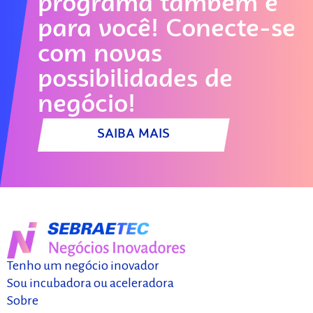
escala e se conectar
programa também é
com investidores?
para você! Conecte-se
Comece aqui!
com novas
possibilidades de
SAIBA MAIS
negócio!
SAIBA MAIS
Tenho um negócio inovador
Sou incubadora ou aceleradora
Sobre