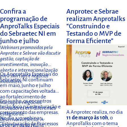
Confira a
Anprotec e Sebrae
programação de
realizam Anprotalks
AnproTalks Especiais
“Construindo e
do Sebraetec NI em
Testando o MVP de
junho e julho
Forma Eficiente”
Webinars promovidos pela
Anprotec e Sebrae vão discutir
gestão, captação de
investimentos, inovação
aberta e internacionalização
Os Anprotalks Especiais do
para startups e negócios
Sebraetec NI continuam
inovadores.
em maio, junho e julho
com capacitações voltadas
ao fortalecimento de
Em junho, os encontros
startups e negócios
terão foco na estruturação e
inovadores em diferentes
A Anprotec realiza, no dia
crescimento das empresas.
estágios de
11 de março às 10h
, o
No dia 3, o webinar
desenvolvimento. A
AnproTalks com o tema
“Estruturação de Processos
programação reúne