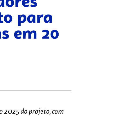
dores
to para
as em 20
o 2025 do projeto, com