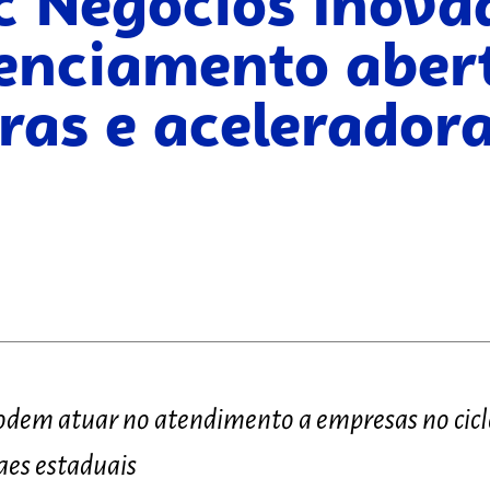
c Negócios Inova
enciamento aber
ras e acelerador
odem atuar no atendimento a empresas no cicl
aes estaduais