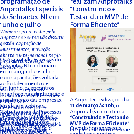
programação de
realizam Anprotalks
AnproTalks Especiais
“Construindo e
do Sebraetec NI em
Testando o MVP de
junho e julho
Forma Eficiente”
Webinars promovidos pela
Anprotec e Sebrae vão discutir
gestão, captação de
investimentos, inovação
aberta e internacionalização
Os Anprotalks Especiais do
para startups e negócios
Sebraetec NI continuam
inovadores.
em maio, junho e julho
com capacitações voltadas
ao fortalecimento de
Em junho, os encontros
startups e negócios
terão foco na estruturação e
inovadores em diferentes
A Anprotec realiza, no dia
crescimento das empresas.
estágios de
11 de março às 10h
, o
No dia 3, o webinar
desenvolvimento. A
AnproTalks com o tema
“Estruturação de Processos
programação reúne
Já no dia 17, “Métricas e
“
Construindo e Testando o
e Operações Inteligentes
especialistas para discutir
Captação de Recursos:
MVP de Forma Eficiente
”
com KPIs e OKRs” discutirá
temas estratégicos como
O workshop apresenta
Preparando o Negócio
em parceria com o Sebrae.
formas de organizar
tributação, operação,
conceitos e práticas