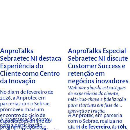
AnproTalks
AnproTalks Especial
Sebraetec NI destaca
Sebraetec NI discute
Experiência do
Customer Success e
Cliente como Centro
retenção em
da Inovação
negócios inovadores
Webinar aborda estratégias
No dia 11 de fevereiro de
de experiência do cliente,
2026, a Anprotec em
métricas-chave e fidelização
parceria com o Sebrae,
para startups em fase de
promoveu mais um
operação e tração.
encontro do ciclo de
A Anprotec, em parceria
A programação contou
capacitações online do
com o Sebrae, realiza no
com a participação
programa Sebraetec
dia
11 de fevereiro
, às
10h
,