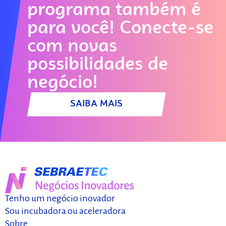
escala e se conectar
programa também é
com investidores?
para você! Conecte-se
Comece aqui!
com novas
possibilidades de
SAIBA MAIS
negócio!
SAIBA MAIS
Tenho um negócio inovador
Sou incubadora ou aceleradora
Sobre