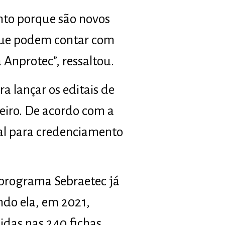
to porque são novos
o que podem contar com
 Anprotec”, ressaltou.
a lançar os editais de
eiro. De acordo com a
tal para credenciamento
 programa Sebraetec já
ndo ela, em 2021,
idas nas 240 fichas