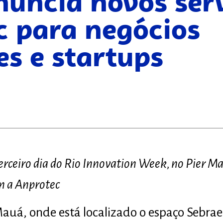
nuncia novos ser
c para negócios
s e startups
terceiro dia do Rio Innovation Week, no Pier 
m a Anprotec
uá, onde está localizado o espaço Sebrae 