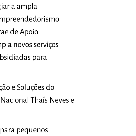
giar a ampla
e empreendedorismo
ae de Apoio
mpla novos serviços
ubsidiadas para
ção e Soluções do
 Nacional Thaís Neves e
s para pequenos