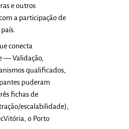
ras e outros
com a participação de
país.
que conecta
e — Validação,
canismos qualificados,
cipantes puderam
rês fichas de
tração/escalabilidade),
Vitória, o Porto