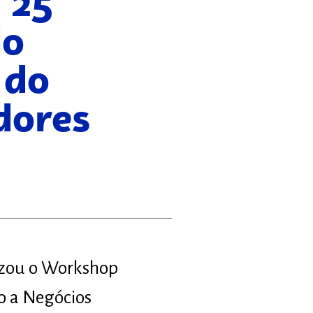
 25
do
 do
dores
lizou o Workshop
o a Negócios