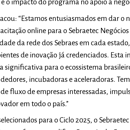
s e o impacto do programa no apoio a negó
tacou: “Estamos entusiasmados em dar o n
acitação online para o Sebraetec Negócio
idade da rede dos Sebraes em cada estado
ntes de inovação já credenciados. Esta inic
significativa para o ecossistema brasileir
edores, incubadoras e aceleradoras. Temo
de fluxo de empresas interessadas, impul
ador em todo o país.”
lecionados para o Ciclo 2025, o Sebraetec