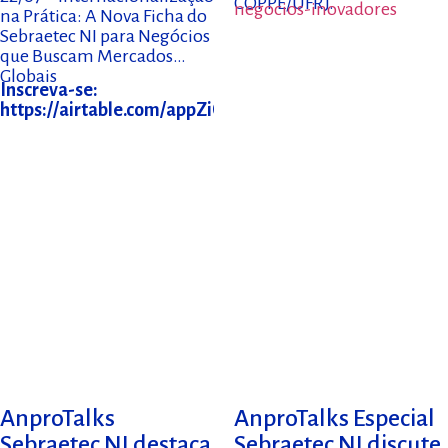
COPPE/UFRJ.
negocios-inovadores
na Prática: A Nova Ficha do
Sebraetec NI para Negócios
que Buscam Mercados
Globais
Inscreva-se:
https://airtable.com/appZiCRDIJDbg9g3L/shrYFSNPTgi
AnproTalks
AnproTalks Especial
Sebraetec NI destaca
Sebraetec NI discute