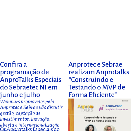
Confira a
Anprotec e Sebrae
programação de
realizam Anprotalks
AnproTalks Especiais
“Construindo e
do Sebraetec NI em
Testando o MVP de
junho e julho
Forma Eficiente”
Webinars promovidos pela
Anprotec e Sebrae vão discutir
gestão, captação de
investimentos, inovação
aberta e internacionalização
Os Anprotalks Especiais do
para startups e negócios