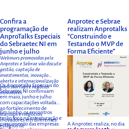
Confira a
Anprotec e Sebrae
programação de
realizam Anprotalks
AnproTalks Especiais
“Construindo e
do Sebraetec NI em
Testando o MVP de
junho e julho
Forma Eficiente”
Webinars promovidos pela
Anprotec e Sebrae vão discutir
gestão, captação de
investimentos, inovação
aberta e internacionalização
Os Anprotalks Especiais do
para startups e negócios
Sebraetec NI continuam
inovadores.
em maio, junho e julho
com capacitações voltadas
ao fortalecimento de
Em junho, os encontros
startups e negócios
terão foco na estruturação e
inovadores em diferentes
A Anprotec realiza, no dia
crescimento das empresas.
estágios de