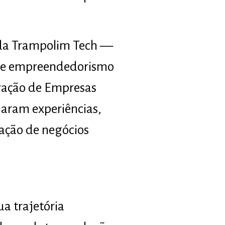
 da Trampolim Tech —
o e empreendedorismo
ração de Empresas
haram experiências,
dação de negócios
a trajetória