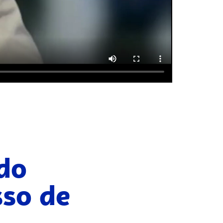
 do
sso de