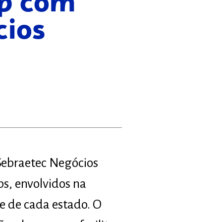
op com
cios
 Sebraetec Negócios
ps, envolvidos na
 de cada estado. O