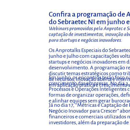
Confira a programação de A
do Sebraetec NI em junho e
Webinars promovidos pela Anprotec e Se
captação de investimentos, inovação ab
para startups e negócios inovadores.
Os Anprotalks Especiais do Sebraet
junho e julho com capacitações volt
startups e negócios inovadores em di
desenvolvimento. A programação reú
discutir temas estratégicos como tri
Em junho, os encontros terão foco n
de recursos, inovação aberta e inter
crescimento das empresas. No dia 3,
em aplicação prática e crescimento 
Processos e Operações Inteligentes 
formas de organizar operações, defin
e alinhar equipes sem gerar burocra
Já no dia 17, “Métricas e Captação d
Negócio Inovador para Crescer” abo
financeiros e comerciais utilizados 
investidores, além da preparação de