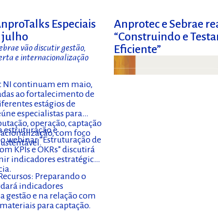
nproTalks Especiais
Anprotec e Sebrae r
 julho
“Construindo e Test
brae vão discutir gestão,
Eficiente”
erta e internacionalização
ec NI continuam em maio,
adas ao fortalecimento de
ferentes estágios de
ne especialistas para
butação, operação, captação
a estruturação e
nacionalização, com foco
 o webinar “Estruturação de
sustentável.
com KPIs e OKRs” discutirá
ir indicadores estratégicos
cia.
e Recursos: Preparando o
rdará indicadores
na gestão e na relação com
 materiais para captação.